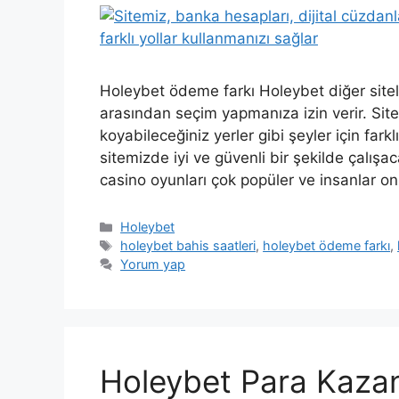
Holeybet ödeme farkı Holeybet diğer sitele
arasından seçim yapmanıza izin verir. Site
koyabileceğiniz yerler gibi şeyler için fark
sitemizde iyi ve güvenli bir şekilde çalış
casino oyunları çok popüler ve insanlar 
Kategoriler
Holeybet
Etiketler
holeybet bahis saatleri
,
holeybet ödeme farkı
,
Yorum yap
Holeybet Para Kaza