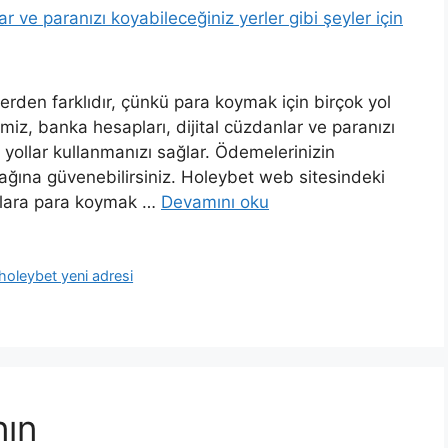
rden farklıdır, çünkü para koymak için birçok yol
miz, banka hesapları, dijital cüzdanlar ve paranızı
lı yollar kullanmanızı sağlar. Ödemelerinizin
acağına güvenebilirsiniz. Holeybet web sitesindeki
onlara para koymak …
Devamını oku
holeybet yeni adresi
nın