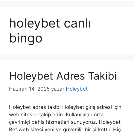
holeybet canlı
bingo
Holeybet Adres Takibi
Haziran 14, 2025
yazar
Holeybet
Holeybet adres takibi Holeybet giriş adresi için
web sitesini takip edin. Kullanıcılarımıza
çevrimiçi bahis hizmetleri sunuyoruz. Holeybet
Bet web sitesi yeni ve güvenilir bir şirkettir. Hiç