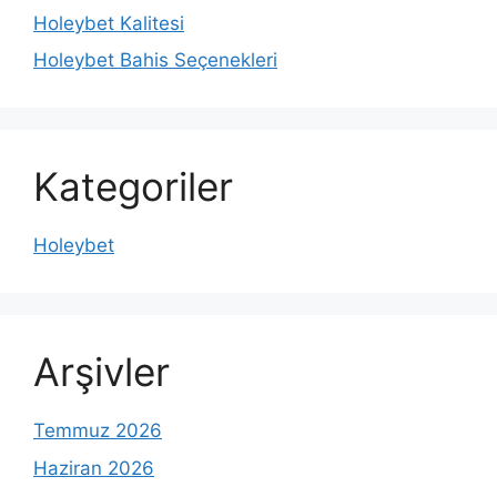
Holeybet Kalitesi
Holeybet Bahis Seçenekleri
Kategoriler
Holeybet
Arşivler
Temmuz 2026
Haziran 2026