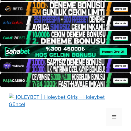
İçeriğe
atla
Menü